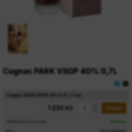
Cognac PARK VSOP 40% 0,7L
Cognac PARK VSOP 40% 0,7L (1 ks)
1 220 Kč
Koupit
Havlíčkův Brod (eshop)
Skladem
Brno
Není skladem