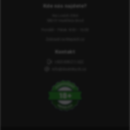
Kde nás najdete?
Na Losích 3564
580 01 Havlíčkův Brod
Pondělí − Pátek: 8:00 − 16:00
Zobrazit na Mapách.cz
Kontakt
+420 608 211 622
info@doutniky-rb.cz