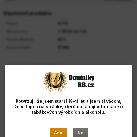
Vlastnosti produktu
Objem:
0,7 lit.
Měrná cena:
1 743 Kč za 1 lit.
Obsah alkoholu:
40 %
Kód produktu:
#1645
Popis
Hodnocení
Cognac PARK VSOP 0,7 L
Na rozdíl od jiných VSOP nalezneme v cognac Park unikátní
spojení svěžích chutí a ty činí tento koňak snadno pitelným a
Potvrzuji, že jsem starší 18-ti let a jsem si vědom,
delikátním, je vytvořený z vybraných eaux-de-vie, které mají
že vstupuji na stránky, které obsahují informace o
zaručit odlišnosti konečného výrobku a ty tento cognac oblékají
tabákových výrobcích a alkoholu.
do elegantní kvality. Překvapila nás svěží vůně citrusových
příchutí, a další vůně - karamelizovaný flambovaný banán,
čerstvé broskve a příjemný jasmín s Earl Gray opravdu přináší
nesrovnatelný smyslový zážitek. Doba staření v dubových
Ano
Ne
sudech: 10 let