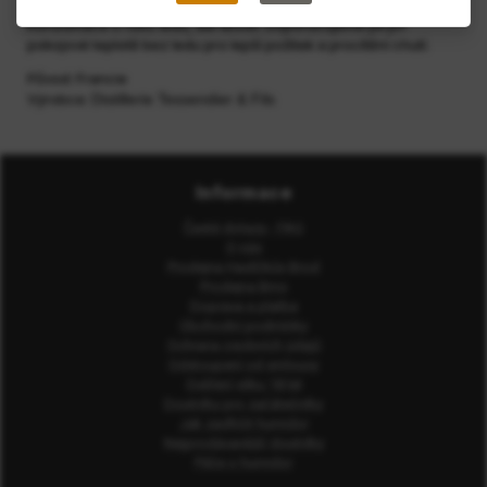
Konzumace s i bez ledu, dle libosti. Doporučujeme pít při
pokojové teplotě bez ledu pro lepší požitek a procítění chutí.
Původ: Francie
Výrobce:
Distillerie Tessendier & Fils
Informace
Časté dotazy - FAQ
O nás
Prodejna Havlíčkův Brod
Prodejna Brno
Doprava a platba
Obchodní podmínky
Ochrana osobních údajů
Odstoupení od smlouvy
Ověření věku 18 let
Doutníky pro začátečníky
Jak zavlhčit humidor
Nejprodávanější doutníky
Péče o humidor