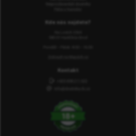
Nejprodávanější doutníky
Péče o humidor
Kde nás najdete?
Na Losích 3564
580 01 Havlíčkův Brod
Pondělí − Pátek: 8:00 − 16:00
Zobrazit na Mapách.cz
Kontakt
+420 608 211 622
info@doutniky-rb.cz