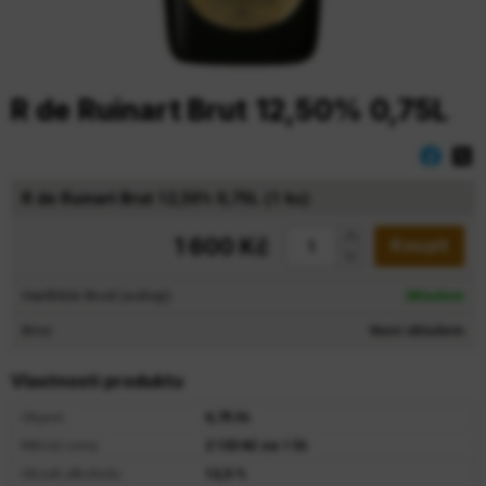
R de Ruinart Brut 12,50% 0,75L
R de Ruinart Brut 12,50% 0,75L (1 ks)
1 600 Kč
Koupit
Havlíčkův Brod (eshop)
Skladem
Brno
Není skladem
Vlastnosti produktu
Objem:
0,75 lit.
Měrná cena:
2 133 Kč za 1 lit.
Obsah alkoholu:
12,5 %