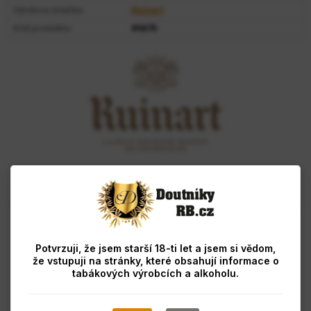
Výrobce/značka:
Ruinart
Kód produktu:
#5475
Popis
Hodnocení
Jeho barva je krystalická s třpytivými žlutými a zlatými odstíny.
Vůně je jemná a ovocná s dominantní vůní čerstvé bílé hrušky,
Potvrzuji, že jsem starší 18-ti let a jsem si vědom,
lískových oříšků a mandlí. V závěru se objevují tóny bílých
že vstupuji na stránky, které obsahují informace o
květin, vídeňského pečiva a máslové briošky.
tabákových výrobcích a alkoholu.
Šampaňský dům Ruinart, nejstarší šampaňský dům na světě, je
synonymem francouzského art de vivre (umění žít) a elegance.
Jeho charakteristické cuvée R de Ruinart představuje