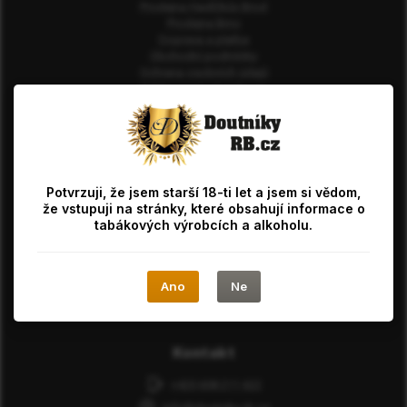
Prodejna Havlíčkův Brod
Prodejna Brno
Doprava a platba
Obchodní podmínky
Ochrana osobních údajů
Odstoupení od smlouvy
Ověření věku 18 let
Doutníky pro začátečníky
Jak zavlhčit humidor
Nejprodávanější doutníky
Péče o humidor
Potvrzuji, že jsem starší 18-ti let a jsem si vědom,
Kde nás najdete?
že vstupuji na stránky, které obsahují informace o
tabákových výrobcích a alkoholu.
Na Losích 3564
580 01 Havlíčkův Brod
Pondělí − Pátek: 8:00 − 16:00
Ano
Ne
Zobrazit na Mapách.cz
Kontakt
+420 608 211 622