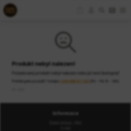
Produkt nebyl nalezen!
Požadovaný produkt nebyl nalezen nebo již není dostupný!
Potřebujete poradit? Volejte
+420 608 211 622
(Po − Pá: 8 − 16h)
ID: 2109
Informace
Časté dotazy - FAQ
O nás