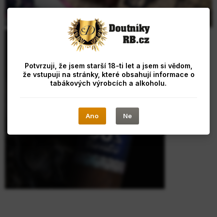
Potvrzuji, že jsem starší 18-ti let a jsem si vědom,
že vstupuji na stránky, které obsahují informace o
tabákových výrobcích a alkoholu.
Ano
Ne